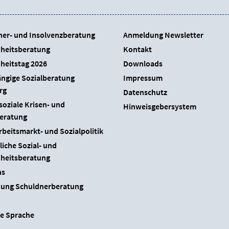
ner- und Insolvenzberatung
Anmeldung Newsletter
heitsberatung
Kontakt
heitstag 2026
Downloads
ngige Sozialberatung
Impressum
rg
Datenschutz
oziale Krisen- und
Hinweisgebersystem
beratung
beitsmarkt- und Sozialpolitik
liche Sozial- und
heitsberatung
ns
ung Schuldnerberatung
he Sprache