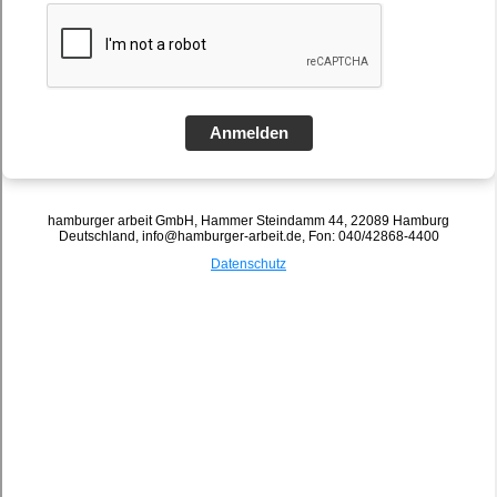
Externe Betriebliche Sozial- und
Gesundheitsberatung für Hamburger
Unternehmen und Behörden
Was bieten wir Ihnen an?
Sie sind auf der Suche nach einem kompetenten und flexiblen
Beratungsteam, das Ihre Mitarbeitenden professionell zu
persönlichen, familiären und beruflichen Themen berät?
Ihnen liegt die Sicherung der mentalen und gesundheitlichen
Stabilität Ihrer Mitarbeiterschaft am Herzen?