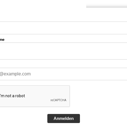
: sozialberatung@hamburger-arbeit.de
Unabhängige Sozialberatung
040 428 68 4422 anrufen
Unabhängige Sozialberatung
E-Mail senden
Planen Si
Unabhängige Sozialberatung
Kontaktformular öffnen
ialberatung an?
formationen zu den Standorten finden sie hier: