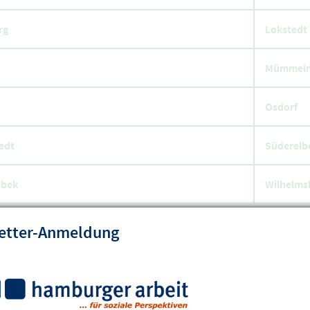
rg
Lokstedt
Mümmelm
Osdorf
edt
Süderelb
bek
Wilhelms
etter-Anmeldung
ozialberatung im Jobcenter
rger arbeit GmbH
e: 040 428 68 4422