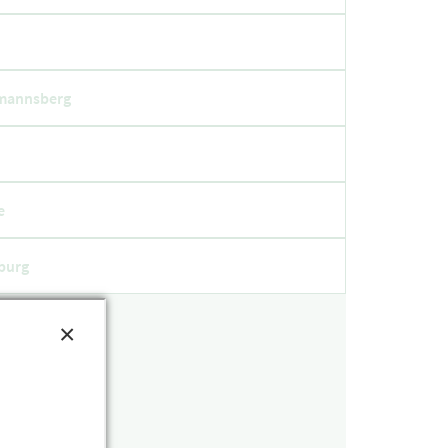
annsberg
e
burg
×