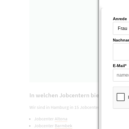
E-Mail
In welchen Jobcentern bieten wir Soz
Wir sind in Hamburg in 15 Jobcentern für Sie da. In
Jobcenter
Altona
Jobcenter
Barmbek